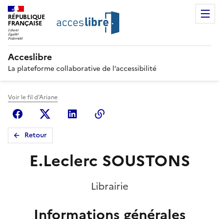
RÉPUBLIQUE
FRANÇAISE
Acceslibre
La plateforme collaborative de l’accessibilité
Voir le fil d'Ariane
Facebook
X (anciennement Twitter)
Linkedin
Copier le lien
Retour
E.Leclerc SOUSTONS
Librairie
Informations générales