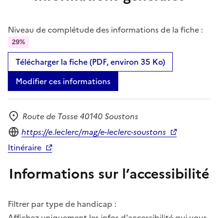
Niveau de complétude des informations de la fiche :
29%
Télécharger la fiche (PDF, environ 35 Ko)
Modifier ces informations
Route de Tosse 40140 Soustons
Adresse
Site internet
https://e.leclerc/mag/e-leclerc-soustons
Itinéraire
Informations sur l’accessibilité
Filtrer par type de handicap :
Affichez uniquement les infos d'accessibilité qui vous