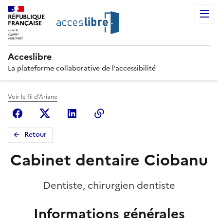
RÉPUBLIQUE
FRANÇAISE
Acceslibre
La plateforme collaborative de l’accessibilité
Voir le fil d'Ariane
Facebook
X (anciennement Twitter)
Linkedin
Copier le lien
Retour
Cabinet dentaire Ciobanu
Dentiste, chirurgien dentiste
Informations générales