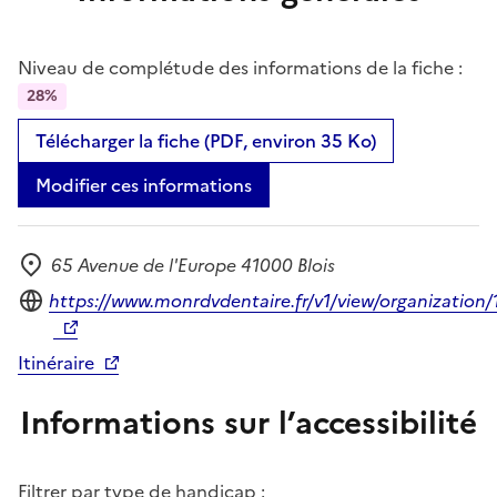
Niveau de complétude des informations de la fiche :
28%
Télécharger la fiche (PDF, environ 35 Ko)
Modifier ces informations
65 Avenue de l'Europe 41000 Blois
Adresse
Site internet
https://www.monrdvdentaire.fr/v1/view/organization
Itinéraire
Informations sur l’accessibilité
Filtrer par type de handicap :