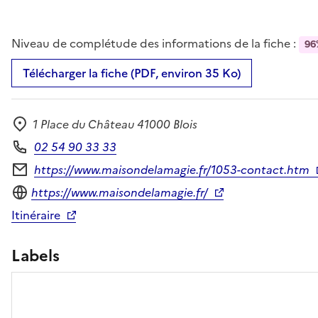
Niveau de complétude des informations de la fiche :
96
Télécharger la fiche (PDF, environ 35 Ko)
1 Place du Château 41000 Blois
Adresse
02 54 90 33 33
Téléphone
https://www.maisondelamagie.fr/1053-contact.htm
Formulaire de contact
Site internet
https://www.maisondelamagie.fr/
Itinéraire
Labels