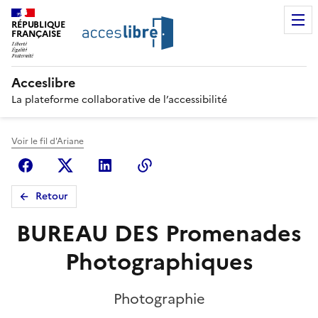
RÉPUBLIQUE
FRANÇAISE
Acceslibre
La plateforme collaborative de l’accessibilité
Voir le fil d'Ariane
Facebook
X (anciennement Twitter)
Linkedin
Copier le lien
Retour
BUREAU DES Promenades
Photographiques
Photographie