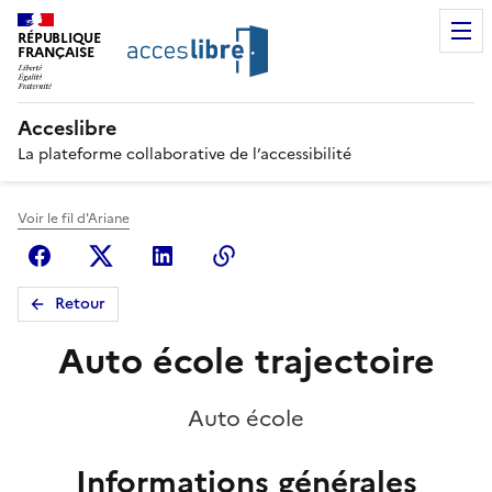
RÉPUBLIQUE
FRANÇAISE
Acceslibre
La plateforme collaborative de l’accessibilité
Voir le fil d'Ariane
Facebook
X (anciennement Twitter)
Linkedin
Copier le lien
Retour
Auto école trajectoire
Auto école
Informations générales