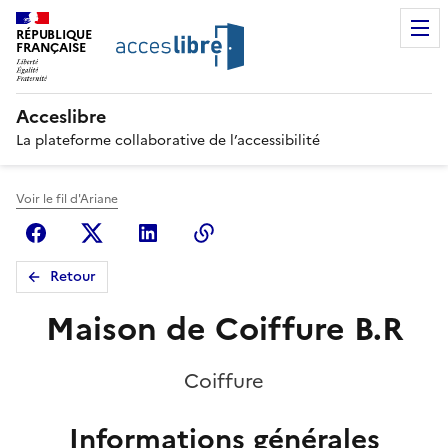
RÉPUBLIQUE
FRANÇAISE
Acceslibre
La plateforme collaborative de l’accessibilité
Voir le fil d'Ariane
Facebook
X (anciennement Twitter)
Linkedin
Copier le lien
Retour
Maison de Coiffure B.R
Coiffure
Informations générales