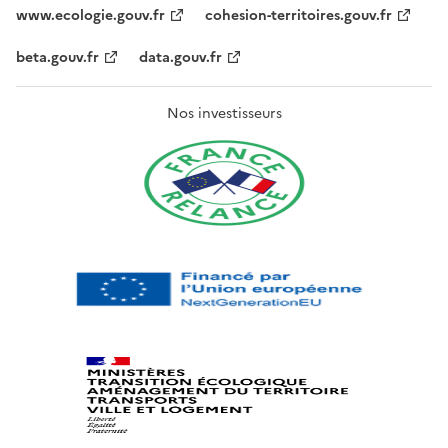
www.ecologie.gouv.fr
cohesion-territoires.gouv.fr
beta.gouv.fr
data.gouv.fr
Nos investisseurs