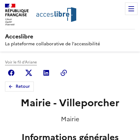
RÉPUBLIQUE
FRANÇAISE
Acceslibre
La plateforme collaborative de l’accessibilité
Voir le fil d'Ariane
Facebook
X (anciennement Twitter)
Linkedin
Copier le lien
Retour
Mairie - Villeporcher
Mairie
Informations générales