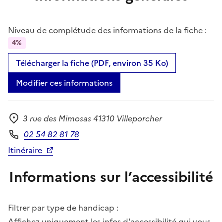
Niveau de complétude des informations de la fiche :
4%
Télécharger la fiche (PDF, environ 35 Ko)
Modifier ces informations
3 rue des Mimosas 41310 Villeporcher
Adresse
02 54 82 81 78
Téléphone
Itinéraire
Informations sur l’accessibilité
Filtrer par type de handicap :
Affichez uniquement les infos d'accessibilité qui vous