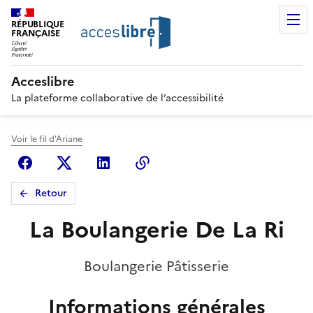
RÉPUBLIQUE
FRANÇAISE
Acceslibre
La plateforme collaborative de l’accessibilité
Voir le fil d'Ariane
Facebook
X (anciennement Twitter)
Linkedin
Copier le lien
Retour
La Boulangerie De La Ri
Boulangerie Pâtisserie
Informations générales