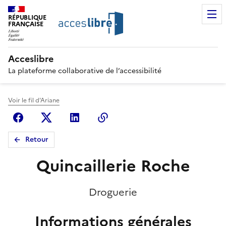
RÉPUBLIQUE
FRANÇAISE
Acceslibre
La plateforme collaborative de l’accessibilité
Voir le fil d'Ariane
Facebook
X (anciennement Twitter)
Linkedin
Copier le lien
Retour
Quincaillerie Roche
Droguerie
Informations générales