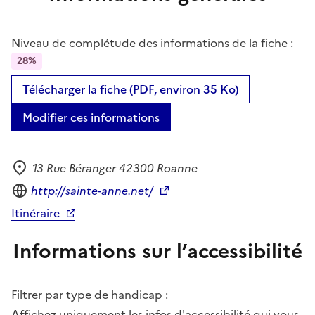
Niveau de complétude des informations de la fiche :
28%
Télécharger la fiche (PDF, environ 35 Ko)
Modifier ces informations
13 Rue Béranger 42300 Roanne
Adresse
Site internet
http://sainte-anne.net/
Itinéraire
Informations sur l’accessibilité
Filtrer par type de handicap :
Affichez uniquement les infos d'accessibilité qui vous