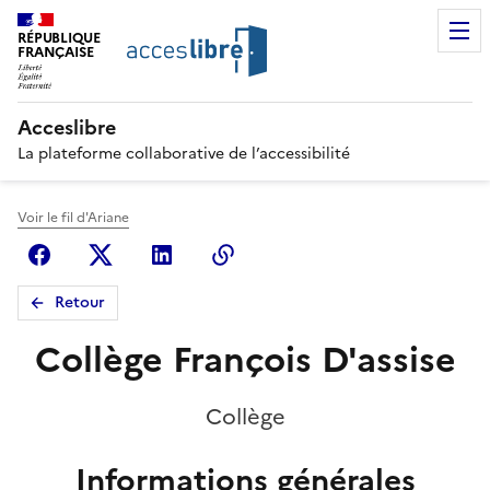
RÉPUBLIQUE
FRANÇAISE
Acceslibre
La plateforme collaborative de l’accessibilité
Voir le fil d'Ariane
Facebook
X (anciennement Twitter)
Linkedin
Copier le lien
Retour
Collège François D'assise
Collège
Informations générales