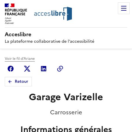
RÉPUBLIQUE
FRANÇAISE
Acceslibre
La plateforme collaborative de l’accessibilité
Voir le fil d'Ariane
Facebook
X (anciennement Twitter)
Linkedin
Copier le lien
Retour
Garage Varizelle
Carrosserie
Informations générales