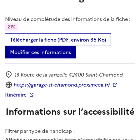
Niveau de complétude des informations de la fiche :
21%
Télécharger la fiche (PDF, environ 35 Ko)
Modifier ces informations
13 Route de la varizelle 42400 Saint-Chamond
Adresse
Site internet
https://garage-st-chamond.proximeca.fr/
Itinéraire
Informations sur l’accessibilité
Filtrer par type de handicap :
Affichez uniquement les infos d'accessibilité qui vous