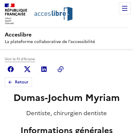
RÉPUBLIQUE
FRANÇAISE
Acceslibre
La plateforme collaborative de l’accessibilité
Voir le fil d'Ariane
Facebook
X (anciennement Twitter)
Linkedin
Copier le lien
Retour
Dumas-Jochum Myriam
Dentiste, chirurgien dentiste
Informations générales