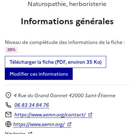
Naturopathie, herboristerie
Informations générales
Niveau de complétude des informations de la fiche :
26%
Télécharger la fiche (PDF, environ 35 Ko)
Modifier ces informations
4 Rue du Grand Gonnet 42000 Saint-Étienne
Adresse
06 83 34 84 76
Téléphone
https://www.aemn.org/contact/
Formulaire de contact
Site internet
https://www.aemn.org/
Itinéraire