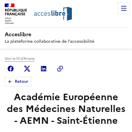
RÉPUBLIQUE
FRANÇAISE
Acceslibre
La plateforme collaborative de l’accessibilité
Voir le fil d'Ariane
Facebook
X (anciennement Twitter)
Linkedin
Copier le lien
Retour
Académie Européenne
des Médecines Naturelles
- AEMN - Saint-Étienne