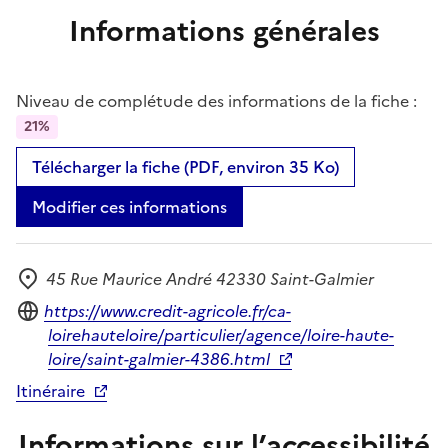
Informations générales
Niveau de complétude des informations de la fiche :
21%
Télécharger la fiche (PDF, environ 35 Ko)
Modifier ces informations
45 Rue Maurice André 42330 Saint-Galmier
Adresse
Site internet
https://www.credit-agricole.fr/ca-
loirehauteloire/particulier/agence/loire-haute-
loire/saint-galmier-4386.html
Itinéraire
Informations sur l’accessibilité