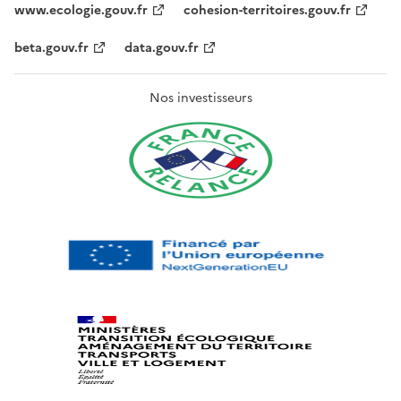
www.ecologie.gouv.fr
cohesion-territoires.gouv.fr
beta.gouv.fr
data.gouv.fr
Nos investisseurs