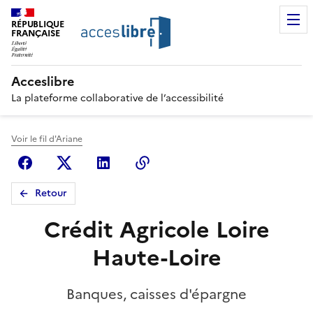
RÉPUBLIQUE
FRANÇAISE
Acceslibre
La plateforme collaborative de l’accessibilité
Voir le fil d'Ariane
Facebook
X (anciennement Twitter)
Linkedin
Copier le lien
Retour
Crédit Agricole Loire
Haute-Loire
Banques, caisses d'épargne