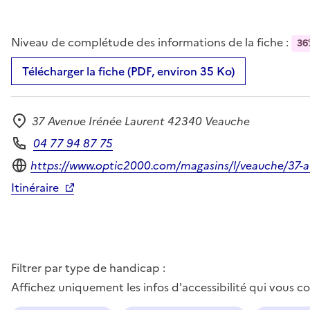
Niveau de complétude des informations de la fiche :
36
Télécharger la fiche (PDF, environ 35 Ko)
37 Avenue Irénée Laurent 42340 Veauche
Adresse
04 77 94 87 75
Téléphone
Site internet
https://www.optic2000.com/magasins/l/veauche/37-a
Itinéraire
Filtrer par type de handicap :
Affichez uniquement les infos d'accessibilité qui vous 