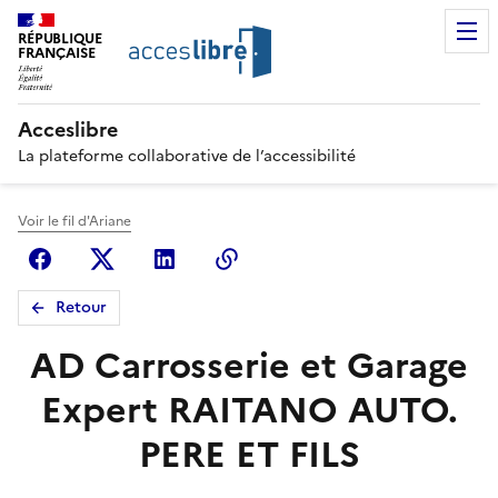
RÉPUBLIQUE
FRANÇAISE
Acceslibre
La plateforme collaborative de l’accessibilité
Voir le fil d'Ariane
Facebook
X (anciennement Twitter)
Linkedin
Copier le lien
Retour
AD Carrosserie et Garage
Expert RAITANO AUTO.
PERE ET FILS