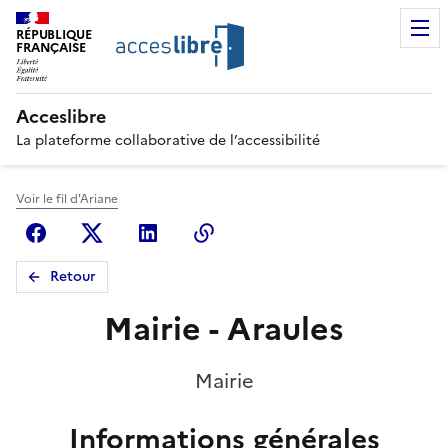
RÉPUBLIQUE
FRANÇAISE
Acceslibre
La plateforme collaborative de l’accessibilité
Voir le fil d'Ariane
Facebook
X (anciennement Twitter)
Linkedin
Copier le lien
Retour
Mairie - Araules
Mairie
Informations générales