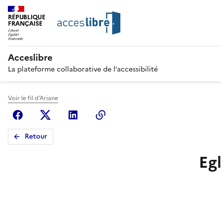
RÉPUBLIQUE
FRANÇAISE
Acceslibre
La plateforme collaborative de l’accessibilité
Voir le fil d'Ariane
Facebook
X (anciennement Twitter)
Linkedin
Copier le lien
Retour
Egl