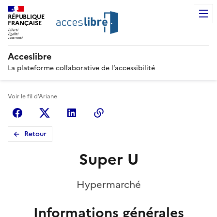
RÉPUBLIQUE
FRANÇAISE
Acceslibre
La plateforme collaborative de l’accessibilité
Voir le fil d'Ariane
Facebook
X (anciennement Twitter)
Linkedin
Copier le lien
Retour
Super U
Hypermarché
Informations générales