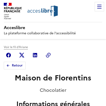
RÉPUBLIQUE
FRANÇAISE
Acceslibre
La plateforme collaborative de l’accessibilité
Voir le fil d'Ariane
Facebook
X (anciennement Twitter)
Linkedin
Copier le lien
Retour
Maison de Florentins
Chocolatier
Informations générales