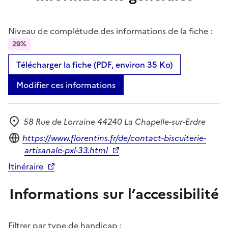
Niveau de complétude des informations de la fiche :
29%
Télécharger la fiche (PDF, environ 35 Ko)
Modifier ces informations
58 Rue de Lorraine 44240 La Chapelle-sur-Erdre
Adresse
Site internet
https://www.florentins.fr/de/contact-biscuiterie-
artisanale-pxl-33.html
Itinéraire
Informations sur l’accessibilité
Filtrer par type de handicap :