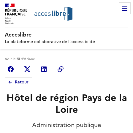
RÉPUBLIQUE
FRANÇAISE
Acceslibre
La plateforme collaborative de l’accessibilité
Voir le fil d'Ariane
Facebook
X (anciennement Twitter)
Linkedin
Copier le lien
Retour
Hôtel de région Pays de la
Loire
Administration publique