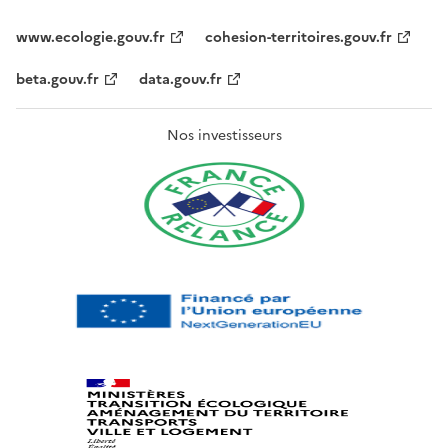
www.ecologie.gouv.fr
cohesion-territoires.gouv.fr
beta.gouv.fr
data.gouv.fr
Nos investisseurs