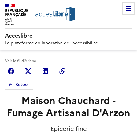
RÉPUBLIQUE
FRANÇAISE
Acceslibre
La plateforme collaborative de l’accessibilité
Voir le fil d'Ariane
Facebook
X (anciennement Twitter)
Linkedin
Copier le lien
Retour
Maison Chauchard -
Fumage Artisanal D'Arzon
Epicerie fine