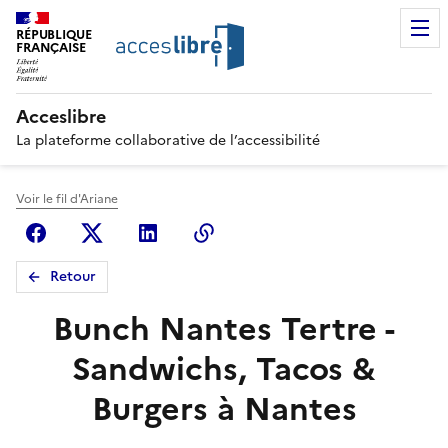
RÉPUBLIQUE
FRANÇAISE
Acceslibre
La plateforme collaborative de l’accessibilité
Voir le fil d'Ariane
Facebook
X (anciennement Twitter)
Linkedin
Copier le lien
Retour
Bunch Nantes Tertre -
Sandwichs, Tacos &
Burgers à Nantes