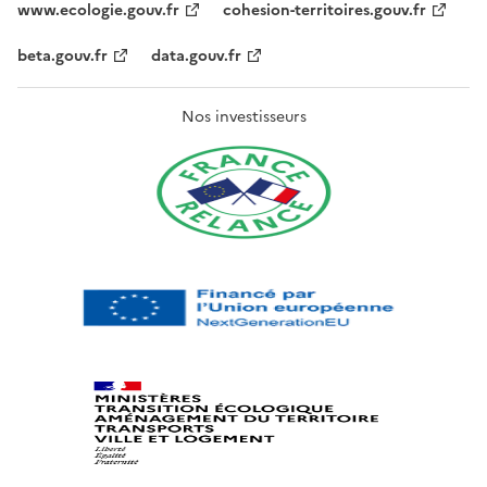
www.ecologie.gouv.fr
cohesion-territoires.gouv.fr
beta.gouv.fr
data.gouv.fr
Nos investisseurs