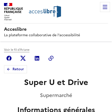
RÉPUBLIQUE
FRANÇAISE
Acceslibre
La plateforme collaborative de l’accessibilité
Voir le fil d'Ariane
Facebook
X (anciennement Twitter)
Linkedin
Copier le lien
Retour
Super U et Drive
Supermarché
Informations générales