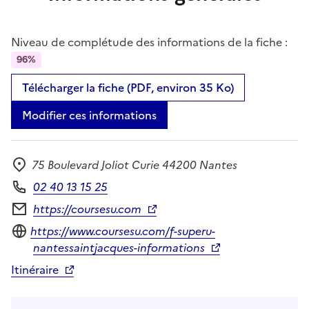
Niveau de complétude des informations de la fiche :
96%
Télécharger la fiche (PDF, environ 35 Ko)
Modifier ces informations
75 Boulevard Joliot Curie 44200 Nantes
Adresse
02 40 13 15 25
Téléphone
https://coursesu.com
Formulaire de contact
Site internet
https://www.coursesu.com/f-superu-
nantessaintjacques-informations
Itinéraire