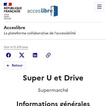
RÉPUBLIQUE
FRANÇAISE
Acceslibre
La plateforme collaborative de l’accessibilité
Voir le fil d'Ariane
Facebook
X (anciennement Twitter)
Linkedin
Copier le lien
Retour
Super U et Drive
Supermarché
Informations générales