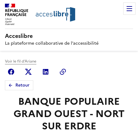
RÉPUBLIQUE
FRANÇAISE
Acceslibre
La plateforme collaborative de l’accessibilité
Voir le fil d'Ariane
Facebook
X (anciennement Twitter)
Linkedin
Copier le lien
Retour
BANQUE POPULAIRE
GRAND OUEST - NORT
SUR ERDRE