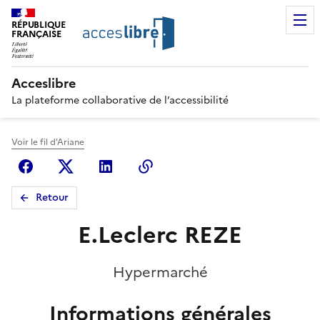
RÉPUBLIQUE
FRANÇAISE
Acceslibre
La plateforme collaborative de l’accessibilité
Voir le fil d'Ariane
Facebook
X (anciennement Twitter)
Linkedin
Copier le lien
Retour
E.Leclerc REZE
Hypermarché
Informations générales