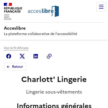
RÉPUBLIQUE
FRANÇAISE
Acceslibre
La plateforme collaborative de l’accessibilité
Voir le fil d'Ariane
Facebook
X (anciennement Twitter)
Linkedin
Copier le lien
Retour
Charlott' Lingerie
Lingerie sous-vêtements
Informations générales