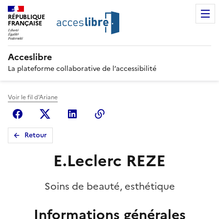
RÉPUBLIQUE
FRANÇAISE
Acceslibre
La plateforme collaborative de l’accessibilité
Voir le fil d'Ariane
Facebook
X (anciennement Twitter)
Linkedin
Copier le lien
Retour
E.Leclerc REZE
Soins de beauté, esthétique
Informations générales