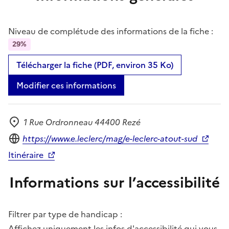
Niveau de complétude des informations de la fiche :
29%
Télécharger la fiche (PDF, environ 35 Ko)
Modifier ces informations
1 Rue Ordronneau 44400 Rezé
Adresse
Site internet
https://www.e.leclerc/mag/e-leclerc-atout-sud
Itinéraire
Informations sur l’accessibilité
Filtrer par type de handicap :
Affichez uniquement les infos d'accessibilité qui vous