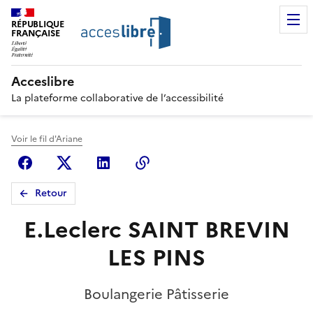
RÉPUBLIQUE
FRANÇAISE
Acceslibre
La plateforme collaborative de l’accessibilité
Voir le fil d'Ariane
Facebook
X (anciennement Twitter)
Linkedin
Copier le lien
Retour
E.Leclerc SAINT BREVIN
LES PINS
Boulangerie Pâtisserie