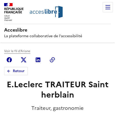
RÉPUBLIQUE
FRANÇAISE
Acceslibre
La plateforme collaborative de l’accessibilité
Voir le fil d'Ariane
Facebook
X (anciennement Twitter)
Linkedin
Copier le lien
Retour
E.Leclerc TRAITEUR Saint
herblain
Traiteur, gastronomie