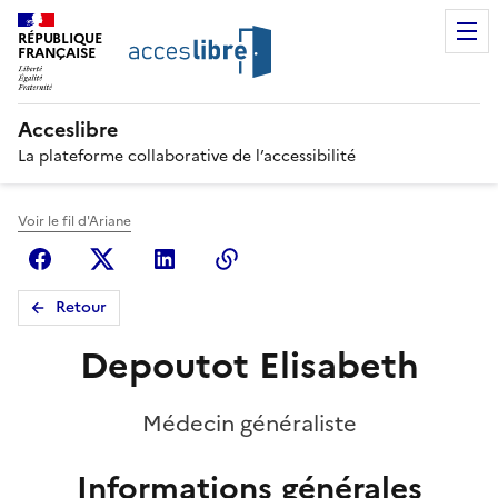
RÉPUBLIQUE
FRANÇAISE
Acceslibre
La plateforme collaborative de l’accessibilité
Voir le fil d'Ariane
Facebook
X (anciennement Twitter)
Linkedin
Copier le lien
Retour
Depoutot Elisabeth
Médecin généraliste
Informations générales