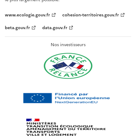
www.ecologie.gouv.fr
cohesion-territoires.gouv.fr
beta.gouv.fr
data.gouv.fr
Nos investisseurs