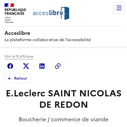
RÉPUBLIQUE
FRANÇAISE
Acceslibre
La plateforme collaborative de l’accessibilité
Voir le fil d'Ariane
Facebook
X (anciennement Twitter)
Linkedin
Copier le lien
Retour
E.Leclerc SAINT NICOLAS
DE REDON
Boucherie / commerce de viande