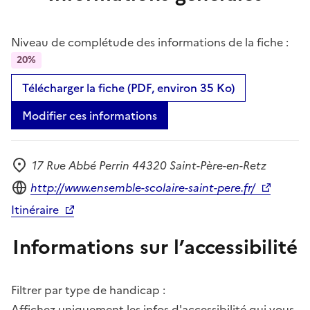
Niveau de complétude des informations de la fiche :
20%
Télécharger la fiche (PDF, environ 35 Ko)
Modifier ces informations
17 Rue Abbé Perrin 44320 Saint-Père-en-Retz
Adresse
Site internet
http://www.ensemble-scolaire-saint-pere.fr/
Itinéraire
Informations sur l’accessibilité
Filtrer par type de handicap :
Affichez uniquement les infos d'accessibilité qui vous