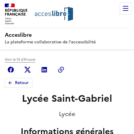
RÉPUBLIQUE
FRANÇAISE
Acceslibre
La plateforme collaborative de l’accessibilité
Voir le fil d'Ariane
Facebook
X (anciennement Twitter)
Linkedin
Copier le lien
Retour
Lycée Saint-Gabriel
Lycée
Informations générales