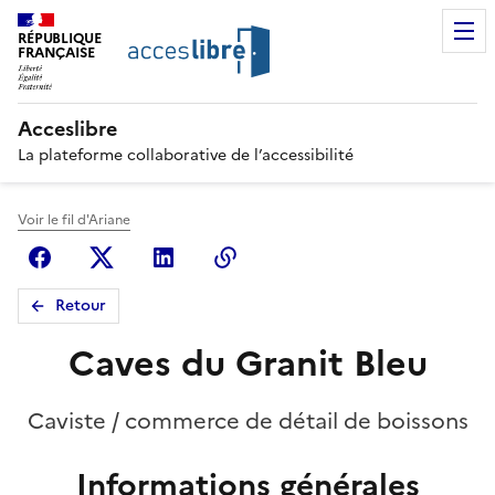
RÉPUBLIQUE
FRANÇAISE
Acceslibre
La plateforme collaborative de l’accessibilité
Voir le fil d'Ariane
Facebook
X (anciennement Twitter)
Linkedin
Copier le lien
Retour
Caves du Granit Bleu
Caviste / commerce de détail de boissons
Informations générales