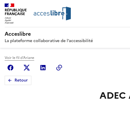
RÉPUBLIQUE
FRANÇAISE
Acceslibre
La plateforme collaborative de l’accessibilité
Voir le fil d'Ariane
Facebook
X (anciennement Twitter)
Linkedin
Copier le lien
Retour
ADEC A