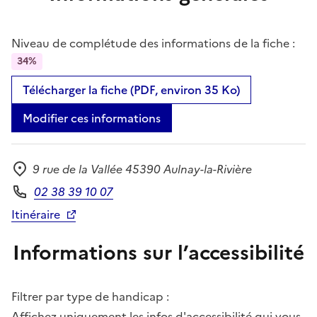
Niveau de complétude des informations de la fiche :
34%
Télécharger la fiche (PDF, environ 35 Ko)
Modifier ces informations
9 rue de la Vallée 45390 Aulnay-la-Rivière
Adresse
02 38 39 10 07
Téléphone
Itinéraire
Informations sur l’accessibilité
Filtrer par type de handicap :
Affichez uniquement les infos d'accessibilité qui vous