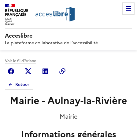
RÉPUBLIQUE
FRANÇAISE
Acceslibre
La plateforme collaborative de l’accessibilité
Voir le fil d'Ariane
Facebook
X (anciennement Twitter)
Linkedin
Copier le lien
Retour
Mairie - Aulnay-la-Rivière
Mairie
Informations générales