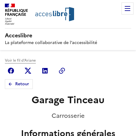
RÉPUBLIQUE
FRANÇAISE
Acceslibre
La plateforme collaborative de l’accessibilité
Voir le fil d'Ariane
Facebook
X (anciennement Twitter)
Linkedin
Copier le lien
Retour
Garage Tinceau
Carrosserie
Informations générales