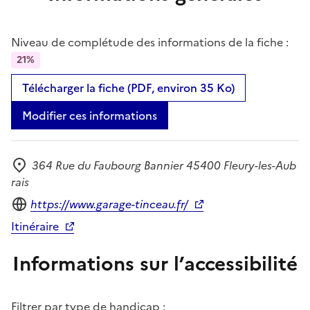
Niveau de complétude des informations de la fiche :
21%
Télécharger la fiche (PDF, environ 35 Ko)
Modifier ces informations
364 Rue du Faubourg Bannier 45400 Fleury-les-Aub
Adresse
rais
Site internet
https://www.garage-tinceau.fr/
Itinéraire
Informations sur l’accessibilité
Filtrer par type de handicap :