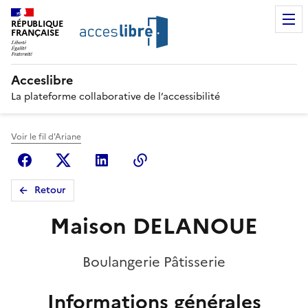
RÉPUBLIQUE
FRANÇAISE
Acceslibre
La plateforme collaborative de l’accessibilité
Voir le fil d'Ariane
Facebook
X (anciennement Twitter)
Linkedin
Copier le lien
Retour
Maison DELANOUE
Boulangerie Pâtisserie
Informations générales