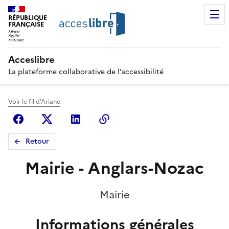
RÉPUBLIQUE
FRANÇAISE
Acceslibre
La plateforme collaborative de l’accessibilité
Voir le fil d'Ariane
Facebook
X (anciennement Twitter)
Linkedin
Copier le lien
Retour
Mairie - Anglars-Nozac
Mairie
Informations générales