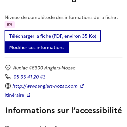
Niveau de complétude des informations de la fiche :
9%
Télécharger la fiche (PDF, environ 35 Ko)
Modifier ces informations
Auniac 46300 Anglars-Nozac
Adresse
05 65 41 20 43
Téléphone
Site internet
http://www.anglars-nozac.com
Itinéraire
Informations sur l’accessibilité