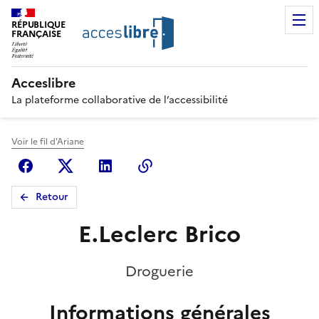
RÉPUBLIQUE
FRANÇAISE
Acceslibre
La plateforme collaborative de l’accessibilité
Voir le fil d'Ariane
Facebook
X (anciennement Twitter)
Linkedin
Copier le lien
Retour
E.Leclerc Brico
Droguerie
Informations générales