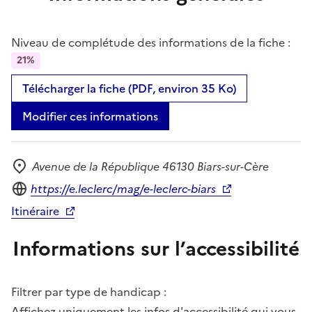
Niveau de complétude des informations de la fiche :
21%
Télécharger la fiche (PDF, environ 35 Ko)
Modifier ces informations
Avenue de la République 46130 Biars-sur-Cère
Adresse
Site internet
https://e.leclerc/mag/e-leclerc-biars
Itinéraire
Informations sur l’accessibilité
Filtrer par type de handicap :
Affichez uniquement les infos d'accessibilité qui vous