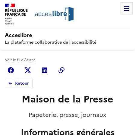
RÉPUBLIQUE
FRANÇAISE
Acceslibre
La plateforme collaborative de l’accessibilité
Voir le fil d'Ariane
Facebook
X (anciennement Twitter)
Linkedin
Copier le lien
Retour
Maison de la Presse
Papeterie, presse, journaux
Informations générales