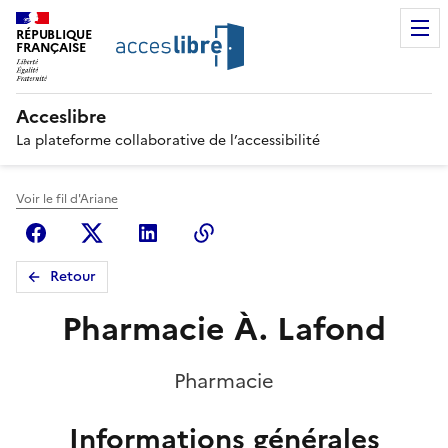
RÉPUBLIQUE
FRANÇAISE
Acceslibre
La plateforme collaborative de l’accessibilité
Voir le fil d'Ariane
Facebook
X (anciennement Twitter)
Linkedin
Copier le lien
Retour
Pharmacie À. Lafond
Pharmacie
Informations générales