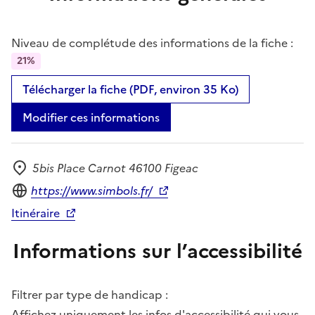
Niveau de complétude des informations de la fiche :
21%
Télécharger la fiche (PDF, environ 35 Ko)
Modifier ces informations
5bis Place Carnot 46100 Figeac
Adresse
Site internet
https://www.simbols.fr/
Itinéraire
Informations sur l’accessibilité
Filtrer par type de handicap :
Affichez uniquement les infos d'accessibilité qui vous