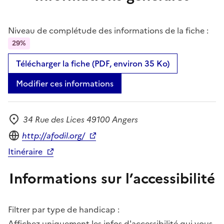
Niveau de complétude des informations de la fiche :
29%
Télécharger la fiche (PDF, environ 35 Ko)
Modifier ces informations
34 Rue des Lices 49100 Angers
Adresse
Site internet
http://afodil.org/
Itinéraire
Informations sur l’accessibilité
Filtrer par type de handicap :
Affichez uniquement les infos d'accessibilité qui vous