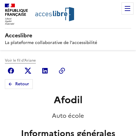
RÉPUBLIQUE
FRANÇAISE
Acceslibre
La plateforme collaborative de l’accessibilité
Voir le fil d'Ariane
Facebook
X (anciennement Twitter)
Linkedin
Copier le lien
Retour
Afodil
Auto école
Informations générales