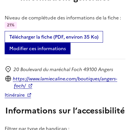
Niveau de complétude des informations de la fiche :
21%
Télécharger la fiche (PDF, environ 35 Ko)
Modifier ces informations
20 Boulevard du maréchal Foch 49100 Angers
Adresse
Site internet
https://www.lamiecaline.com/boutiques/angers-
foch/
Itinéraire
Informations sur l’accessibilité
Filtrer par type de handicap :