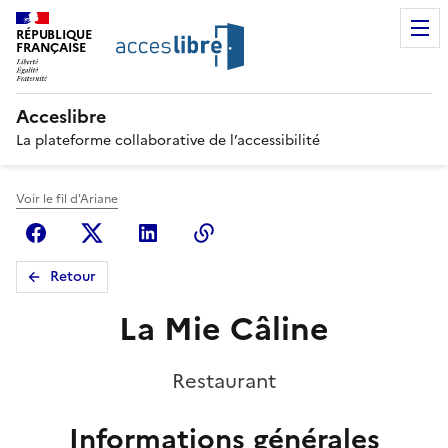
RÉPUBLIQUE
FRANÇAISE
Acceslibre
La plateforme collaborative de l’accessibilité
Voir le fil d'Ariane
Facebook
X (anciennement Twitter)
Linkedin
Copier le lien
Retour
La Mie Câline
Restaurant
Informations générales