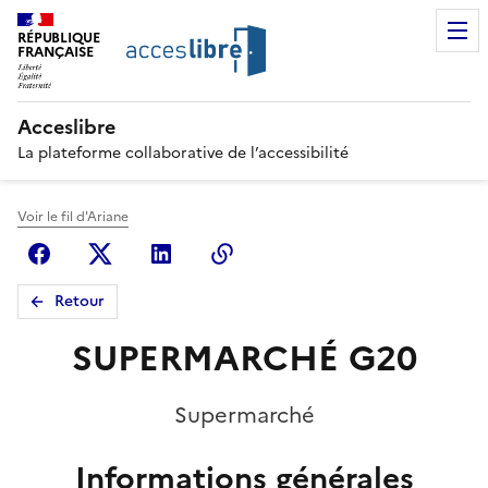
RÉPUBLIQUE
FRANÇAISE
Acceslibre
La plateforme collaborative de l’accessibilité
Voir le fil d'Ariane
Facebook
X (anciennement Twitter)
Linkedin
Copier le lien
Retour
SUPERMARCHÉ G20
Supermarché
Informations générales