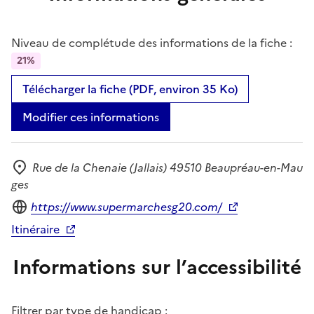
Niveau de complétude des informations de la fiche :
21%
Télécharger la fiche (PDF, environ 35 Ko)
Modifier ces informations
Rue de la Chenaie (Jallais) 49510 Beaupréau-en-Mau
Adresse
ges
Site internet
https://www.supermarchesg20.com/
Itinéraire
Informations sur l’accessibilité
Filtrer par type de handicap :