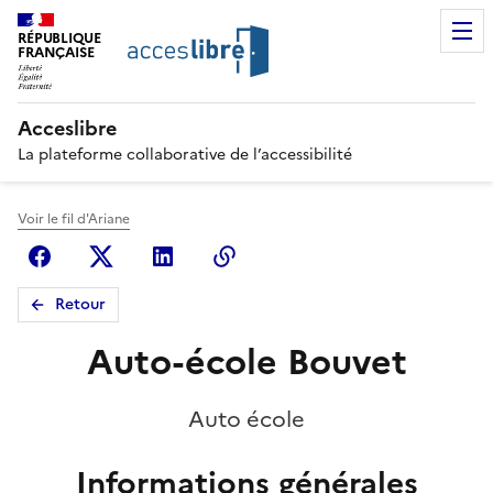
RÉPUBLIQUE
FRANÇAISE
Acceslibre
La plateforme collaborative de l’accessibilité
Voir le fil d'Ariane
Facebook
X (anciennement Twitter)
Linkedin
Copier le lien
Retour
Auto-école Bouvet
Auto école
Informations générales