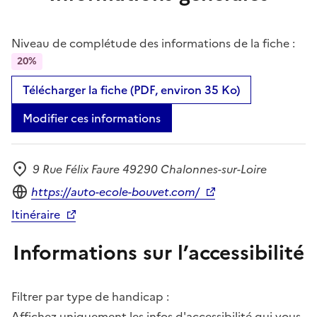
Niveau de complétude des informations de la fiche :
20%
Télécharger la fiche (PDF, environ 35 Ko)
Modifier ces informations
9 Rue Félix Faure 49290 Chalonnes-sur-Loire
Adresse
Site internet
https://auto-ecole-bouvet.com/
Itinéraire
Informations sur l’accessibilité
Filtrer par type de handicap :
Affichez uniquement les infos d'accessibilité qui vous